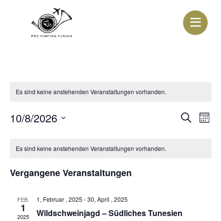
Es sind keine anstehenden Veranstaltungen vorhanden.
10/8/2026
Ver
Veran
Suche
Mona
Datum
Ans
Suche
wählen.
Nav
Es sind keine anstehenden Veranstaltungen vorhanden.
und
Ansic
Vergangene Veranstaltungen
Navig
1, Februar , 2025
-
30, April , 2025
FEB.
1
Wildschweinjagd – Südliches Tunesien
2025