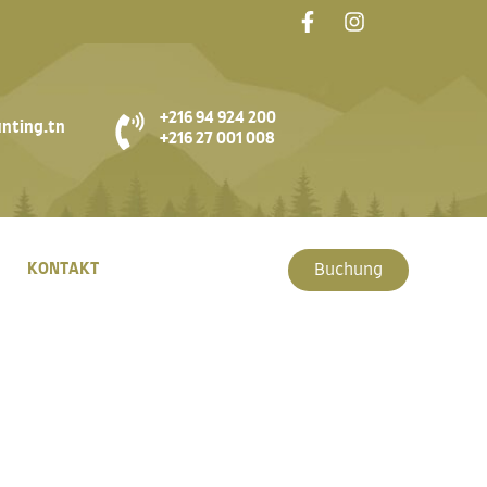
+216 94 924 200
nting.tn
+216 27 001 008
KONTAKT
Buchung