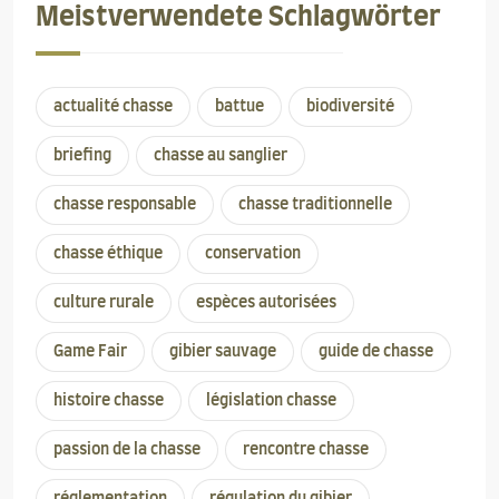
Meistverwendete Schlagwörter
actualité chasse
battue
biodiversité
briefing
chasse au sanglier
chasse responsable
chasse traditionnelle
chasse éthique
conservation
culture rurale
espèces autorisées
Game Fair
gibier sauvage
guide de chasse
histoire chasse
législation chasse
passion de la chasse
rencontre chasse
réglementation
régulation du gibier