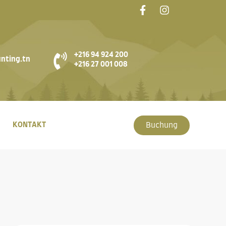
+216 94 924 200
nting.tn
+216 27 001 008
KONTAKT
Buchung