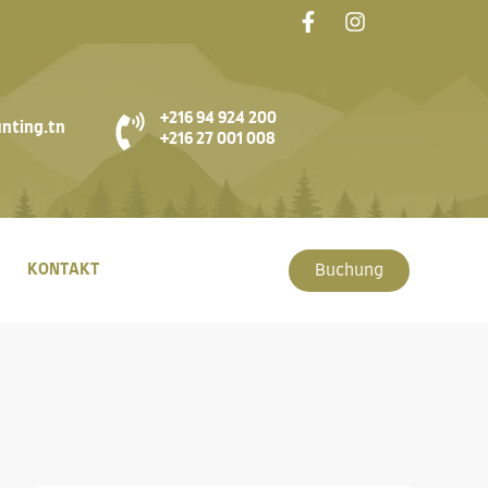
+216 94 924 200
nting.tn
+216 27 001 008
KONTAKT
Buchung