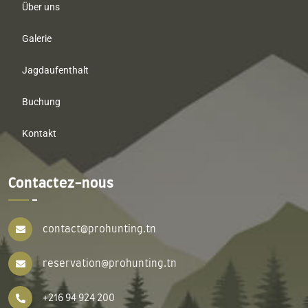
Über uns
Galerie
Jagdaufenthalt
Buchung
Kontakt
Contactez-nous
contact@prohunting.tn
reservation@prohunting.tn
+216 94 924 200