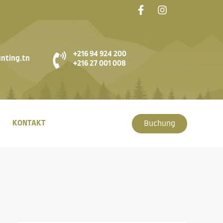
+216 94 924 200
nting.tn
+216 27 001 008
KONTAKT
Buchung