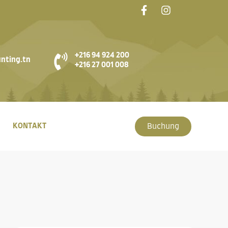
+216 94 924 200
nting.tn
+216 27 001 008
KONTAKT
Buchung