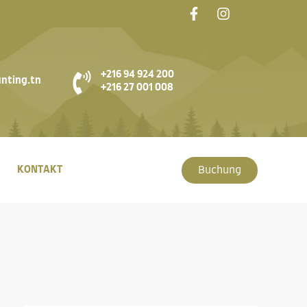
+216 94 924 200
nting.tn
+216 27 001 008
KONTAKT
Buchung