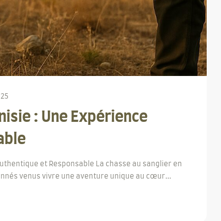
025
nisie : Une Expérience
able
Authentique et Responsable La chasse au sanglier en
nnés venus vivre une aventure unique au cœur...