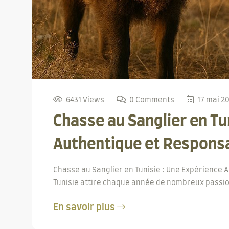
6431 Views
0 Comments
17 mai 2
Chasse au Sanglier en Tu
Authentique et Respons
Chasse au Sanglier en Tunisie : Une Expérience 
Tunisie attire chaque année de nombreux passio
En savoir plus